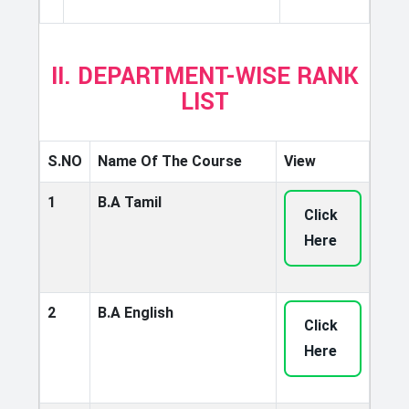
II. DEPARTMENT-WISE RANK
LIST
S.NO
Name Of The Course
View
1
B.A Tamil
Click
Here
2
B.A English
Click
Here